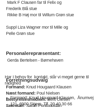
Mark F Clausen far til Felix og
Frederik Blå stue
Rikke B Høj mor til Willum Grøn stue
Suppl Liza Wagner mor til Mille og
Pelle Grøn stue
Personalerepræsentant:
Gerda Bertelsen - Børnehaven
Har I behov for kontakt, står vi meget gerne til
Forretningsudvalg
rådighed
Formand:
Knud Hougaard Klausen
Næst formand:
Poul Nielsen
Formand: Knud Hougaard Klausen, Ånumvej
Bestyrelsesmedlem:
Berit Olesen
121, 6900 Skjern, Tlf. 20 40 30 66
Sekretær
: Sarah Pontoppidan